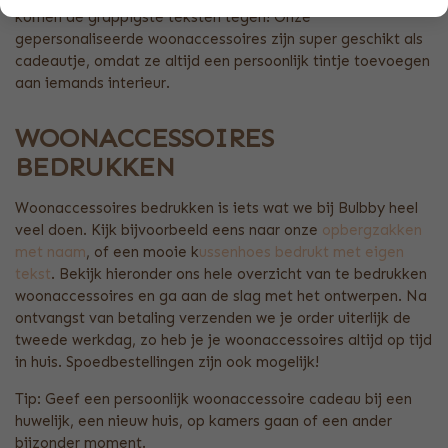
komen de grappigste teksten tegen! Onze
gepersonaliseerde woonaccessoires zijn super geschikt als
cadeautje, omdat ze altijd een persoonlijk tintje toevoegen
aan iemands interieur.
WOONACCESSOIRES
BEDRUKKEN
Woonaccessoires bedrukken is iets wat we bij Bulbby heel
veel doen. Kijk bijvoorbeeld eens naar onze
opbergzakken
met naam
, of een mooie k
ussenhoes bedrukt met eigen
tekst
. Bekijk hieronder ons hele overzicht van te bedrukken
woonaccessoires en ga aan de slag met het ontwerpen. Na
ontvangst van betaling verzenden we je order uiterlijk de
tweede werkdag, zo heb je je woonaccessoires altijd op tijd
in huis. Spoedbestellingen zijn ook mogelijk!
Tip: Geef een persoonlijk woonaccessoire cadeau bij een
huwelijk, een nieuw huis, op kamers gaan of een ander
bijzonder moment.