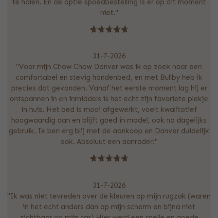
te halen. En de optie spoedbestelling is er op dit moment
niet."
31-7-2026
"Voor mijn Chow Chow Danver was ik op zoek naar een
comfortabel en stevig hondenbed, en met Bullby heb ik
precies dat gevonden. Vanaf het eerste moment lag hij er
ontspannen in en inmiddels is het echt zijn favoriete plekje
in huis. Het bed is mooi afgewerkt, voelt kwalitatief
hoogwaardig aan en blijft goed in model, ook na dagelijks
gebruik. Ik ben erg blij met de aankoop en Danver duidelijk
ook. Absoluut een aanrader!"
31-7-2026
"Ik was niet tevreden over de kleuren op mijn rugzak (waren
in het echt anders dan op mijn scherm en bijna niet
zichtbaar op mijn tas) Hier werd een snelle en goede