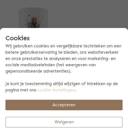
Cookies
Wij gebruiken cookies en vergelijkbare technieken om een
betere gebruikerservaring te bieden, ons websiteverkeer
en onze prestaties te analyseren en voor marketing- en
WAXINELICHTHOUDER
sociale mediadoeleinden (het weergeven van
6,00
gepersonaliseerde advertenties).
Eén kleur
Je kunt je toestemming altijd wijzigen of intrekken op de
WOONACCESSOIRES
pagina met ons
cookie-instellingen
.
PERSONALISEREN
Accepteren
Het personaliseren van woonaccessoires is iets wat we bij
Bulbby erg leuk vinden om te doen. Je hoeft natuurlijk niet
per se een naam te laten bedrukken, je kunt er namelijk ook
Weigeren
voor kiezen om een grappige tekst te laten bedrukken. We