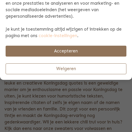
waarop Nederlanders hun nationale trots tonen en hun
en onze prestaties te analyseren en voor marketing- en
liefde voor het koningshuis en hun land uiten. Eén van de
sociale mediadoeleinden (het weergeven van
beste manieren om je te laten zien tijdens Koningsdag is
gepersonaliseerde advertenties).
door het dragen van shirts, truien, petten en vlaggen met
een Koningsdag print. Deze items zijn al jaren een traditie
Je kunt je toestemming altijd wijzigen of intrekken op de
tijdens de festiviteiten en geven een extra feestelijke sfeer
pagina met ons
cookie-instellingen
.
aan de dag.
Accepteren
KONINGSDAG T-SHIRT MET
NAAM
Weigeren
Het bedrukken van kleding, petten en kookschorten met
leuke en creatieve Koningsdag quotes is een geweldige
manier om je enthousiasme en passie voor Koningsdag te
uiten. Je kunt kiezen voor humoristische teksten,
inspirerende citaten of zelfs je eigen naam of de namen
van je vrienden en familie. Dit zorgt voor een persoonlijk
tintje en maakt de Koningsdag-ervaring nog
gedenkwaardiger. Wil je een lekkere chill trui voor in huis?
Kijk dan eens naar onze sweaters voor volwassen en