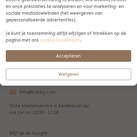
en onze prestaties te analyseren en voor marketing- en
sociale mediadoeleinden (het weergeven van
PRODUCT SPECIFICATIES
gepersonaliseerde advertenties).
Je kunt je toestemming altijd wijzigen of intrekken op de
BETAAL & VERZENDINFORMATIE
pagina met ons
cookie-instellingen
.
Accepteren
REVIEWS
(18)
Weigeren
+31 (0)346 211 723
info@bulbby.com
Onze klantenservice is bereikbaar op:
ma t/m vr: 10:00 - 17:00
Blijf op de hoogte