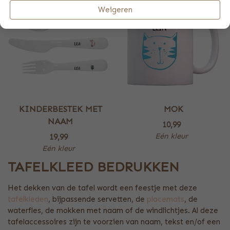
Weigeren
KINDERBESTEK MET
MOK
NAAM
10,99
Eén kleur
19,99
Eén kleur
TAFELKLEED BEDRUKKEN
Het dekken van de tafel wordt een feestje met deze
tafelkleden
, bijpassende servetten, de
placemats
, de
waterfles, de mokken met naam of de windlichtjes. Al deze
tafelaccessoires zijn te voorzien van naam, tekst en/of een