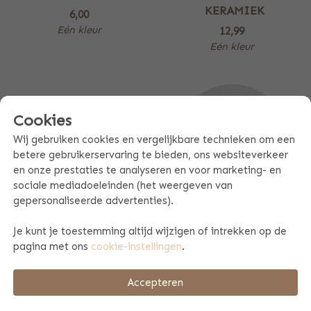
KERAMIEK
6,00
Eén kleur
12,99
Eén kleur
Cookies
Wij gebruiken cookies en vergelijkbare technieken om een
betere gebruikerservaring te bieden, ons websiteverkeer
en onze prestaties te analyseren en voor marketing- en
sociale mediadoeleinden (het weergeven van
gepersonaliseerde advertenties).
KINDERSERVIES
KINDERSERVIES
Je kunt je toestemming altijd wijzigen of intrekken op de
(KOMMETJE)
(BORDJE)
pagina met ons
cookie-instellingen
.
10,99
15,99
Eén kleur
Eén kleur
Accepteren