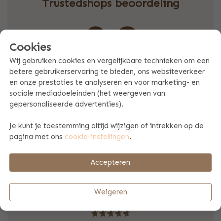
Trustedshops beoordeling
9.2
Cookies
Wij gebruiken cookies en vergelijkbare technieken om een
betere gebruikerservaring te bieden, ons websiteverkeer
Gebaseerd op 18368 klantreviews
en onze prestaties te analyseren en voor marketing- en
sociale mediadoeleinden (het weergeven van
gepersonaliseerde advertenties).
2-8-2026
Je kunt je toestemming altijd wijzigen of intrekken op de
"Mooi koffertje met scherpe bedrukking. Kleur gelijk aan
pagina met ons
cookie-instellingen
.
wat je op je scherm ziet. Ook het lakentje is mooi, daar
wijkt de kleur wel iets af maar niet extreem. Netjes verpakt
Accepteren
en snel geleverd. Persoonlijk vind ik het jammer dat er op
dit moment geen mogelijkheid meer is om de bestelling af
te halen. En de optie spoedbestelling is er op dit moment
Weigeren
niet."