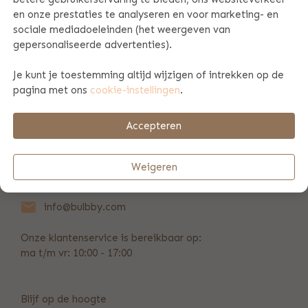
en onze prestaties te analyseren en voor marketing- en
sociale mediadoeleinden (het weergeven van
PRODUCT SPECIFICATIES
gepersonaliseerde advertenties).
Je kunt je toestemming altijd wijzigen of intrekken op de
BETAAL & VERZENDINFORMATIE
pagina met ons
cookie-instellingen
.
Accepteren
REVIEWS
(20)
Weigeren
+31 (0)346 211 723
info@bulbby.com
Onze klantenservice is bereikbaar op:
ma t/m vr: 10:00 - 17:00
Blijf op de hoogte