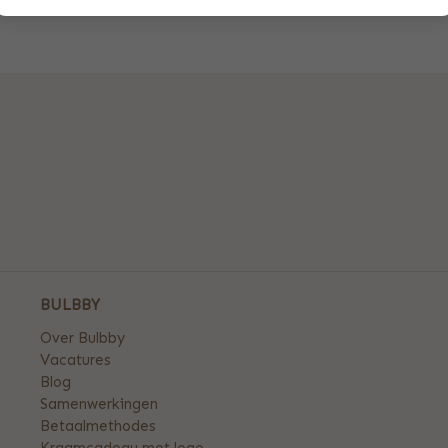
BULBBY
Over Bulbby
Vacatures
Blog
Samenwerkingen
Betaalmethodes