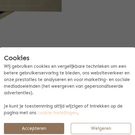
Cookies
Wij gebruiken cookies en vergelijkbare technieken om een
betere gebruikerservaring te bieden, ons websiteverkeer en
onze prestaties te analyseren en voor marketing- en sociale
mediadoeleinden (het weergeven van gepersonaliseerde
advertenties).
Offerte mogelijk aan vanaf 10 stuks
Je kunt je toestemming altijd wijzigen of intrekken op de
BETAAL & VERZENDINFORMATIE
pagina met ons
cookie-instellingen
.
Accepteren
Weigeren