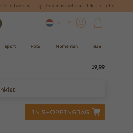
lf te ontwerpen
Cadeaus met print, tekst of foto!
NL
0
Sport
Foto
Momenten
B2B
19,99
nkist
IN SHOPPINGBAG