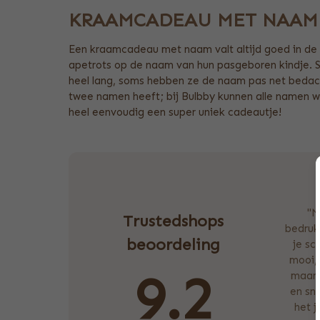
KRAAMCADEAU MET NAAM
Een kraamcadeau met naam valt altijd goed in de 
apetrots op de naam van hun pasgeboren kindje. 
heel lang, soms hebben ze de naam pas net bedach
twee namen heeft; bij Bulbby kunnen alle namen 
heel eenvoudig een super uniek cadeautje!
"M
Trustedshops
bedrukk
beoordeling
je sc
mooi, 
9.2
maar 
en sne
het 