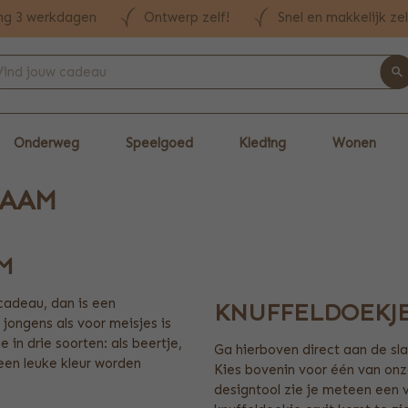
ng 3 werkdagen
Ontwerp zelf!
Snel en makkelijk ze
Onderweg
Speelgoed
Kleding
Wonen
NAAM
M
cadeau, dan is een
KNUFFELDOEKJ
jongens als voor meisjes is
in drie soorten: als beertje,
Ga hierboven direct aan de sl
 een leuke kleur worden
Kies bovenin voor één van onz
designtool zie je meteen een 