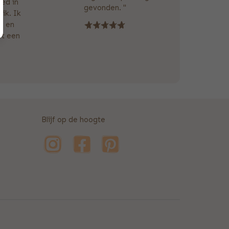
oed in
gevonden. "
ik. Ik
p en
ut een
Blijf op de hoogte