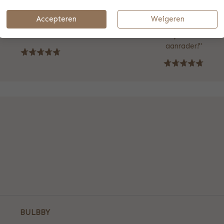
 mogelijkheid meer is om de
hoogwaardig aan en blijft g
lling af te halen. En de optie
model, ook na dagelijks gebru
Accepteren
Weigeren
estelling is er op dit moment
ben erg blij met de aankoo
niet."
Danver duidelijk ook. Absolu
aanrader!"
BULBBY