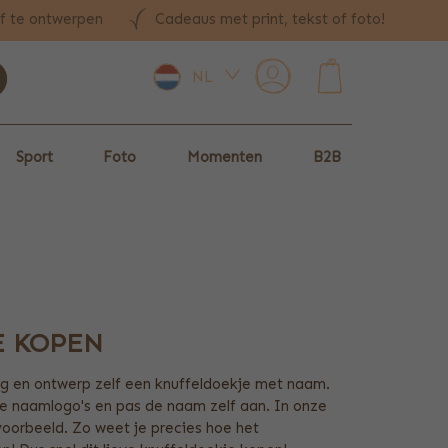
lf te ontwerpen
Cadeaus met print, tekst of foto!
NL
0
Sport
Foto
Momenten
B2B
E KOPEN
ag en ontwerp zelf een knuffeldoekje met naam.
e naamlogo's en pas de naam zelf aan. In onze
voorbeeld. Zo weet je precies hoe het