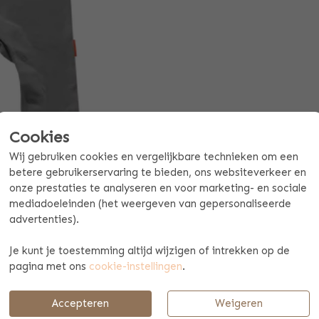
Cookies
Wij gebruiken cookies en vergelijkbare technieken om een
betere gebruikerservaring te bieden, ons websiteverkeer en
onze prestaties te analyseren en voor marketing- en sociale
mediadoeleinden (het weergeven van gepersonaliseerde
advertenties).
Offerte mogelijk aan vanaf 10 stuks
Je kunt je toestemming altijd wijzigen of intrekken op de
BETAAL & VERZENDINFORMATIE
pagina met ons
cookie-instellingen
.
Accepteren
Weigeren