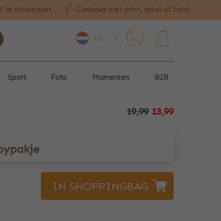
lf te ontwerpen
Cadeaus met print, tekst of foto!
NL
0
Sport
Foto
Momenten
B2B
19,99
13,99
bypakje
IN SHOPPINGBAG