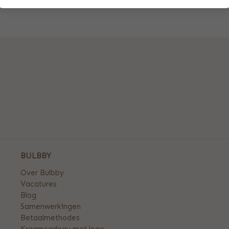
BULBBY
Over Bulbby
Vacatures
Blog
Samenwerkingen
Betaalmethodes