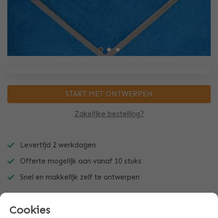
START MET ONTWERPEN
Zakelijke bestelling?
Levertijd 2 werkdagen
Offerte mogelijk aan vanaf 10 stuks
Snel en makkelijk zelf te ontwerpen
Cookies