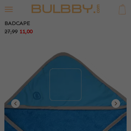
0
BADCAPE
27,99
11,00