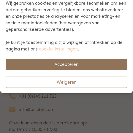
Wij gebruiken cookies en vergelijkbare technieken om een
betere gebruikerservaring te bieden, ons websiteverkeer
PRODUCT SPECIFICATIES
en onze prestaties te analyseren en voor marketing- en
sociale mediadoeleinden (het weergeven van
gepersonaliseerde advertenties).
PRODUCTINFORMATIE
Je kunt je toestemming altijd wijzigen of intrekken op de
pagina met ons
cookie-instellingen
.
BETAAL & VERZENDINFORMATIE
Accepteren
REVIEWS
(81)
Weigeren
+31 (0)346 211 723
info@bulbby.com
Onze klantenservice is bereikbaar op:
ma t/m vr: 10:00 - 17:00