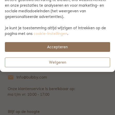
en onze prestaties te analyseren en voor marketing- en
sociale mediadoeleinden (het weergeven van
PRODUCT SPECIFICATIES
gepersonaliseerde advertenties).
Je kunt je toestemming altijd wijzigen of intrekken op de
BETAAL & VERZENDINFORMATIE
pagina met ons
cookie-instellingen
.
Accepteren
REVIEWS
(3)
Weigeren
+31 (0)346 211 723
info@bulbby.com
Onze klantenservice is bereikbaar op:
ma t/m vr: 10:00 - 17:00
Blijf op de hoogte