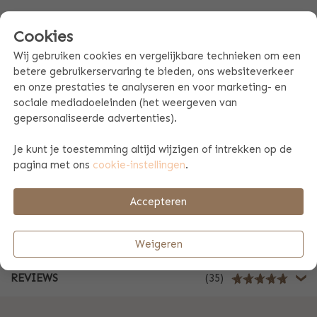
Cookies
PRODUCT SPECIFICATIES
Wij gebruiken cookies en vergelijkbare technieken om een
betere gebruikerservaring te bieden, ons websiteverkeer
PRODUCTINFORMATIE
en onze prestaties te analyseren en voor marketing- en
sociale mediadoeleinden (het weergeven van
gepersonaliseerde advertenties).
MAATTABEL EN WASVOORSCHRIFTEN
Je kunt je toestemming altijd wijzigen of intrekken op de
pagina met ons
cookie-instellingen
.
BETAAL & VERZENDINFORMATIE
Accepteren
ZAKELIJK
Weigeren
REVIEWS
(35)