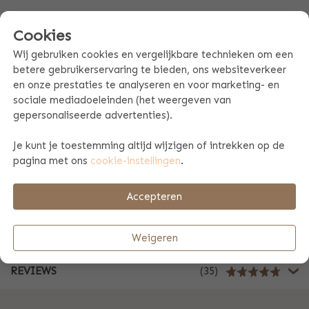
Cookies
PRODUCT SPECIFICATIES
Wij gebruiken cookies en vergelijkbare technieken om een
betere gebruikerservaring te bieden, ons websiteverkeer
PRODUCTINFORMATIE
en onze prestaties te analyseren en voor marketing- en
sociale mediadoeleinden (het weergeven van
gepersonaliseerde advertenties).
MAATTABEL EN WASVOORSCHRIFTEN
Je kunt je toestemming altijd wijzigen of intrekken op de
pagina met ons
cookie-instellingen
.
BETAAL & VERZENDINFORMATIE
Accepteren
ZAKELIJK
Weigeren
REVIEWS
(35)