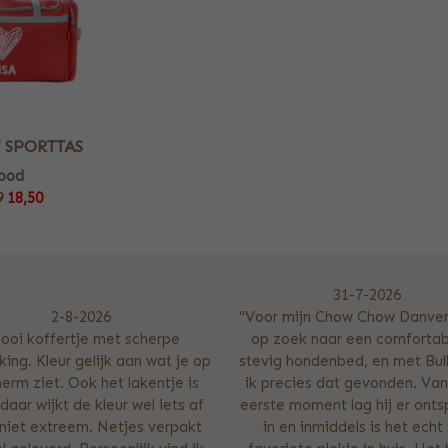
 SPORTTAS
ood
9
18,50
31-7-2026
2-8-2026
"Voor mijn Chow Chow Danver
ooi koffertje met scherpe
op zoek naar een comfortab
ing. Kleur gelijk aan wat je op
stevig hondenbed, en met Bul
herm ziet. Ook het lakentje is
ik precies dat gevonden. Van
daar wijkt de kleur wel iets af
eerste moment lag hij er ont
niet extreem. Netjes verpakt
in en inmiddels is het echt 