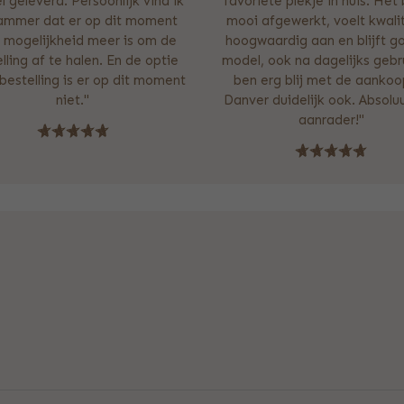
l geleverd. Persoonlijk vind ik
favoriete plekje in huis. Het 
jammer dat er op dit moment
mooi afgewerkt, voelt kwali
 mogelijkheid meer is om de
hoogwaardig aan en blijft g
lling af te halen. En de optie
model, ook na dagelijks gebru
estelling is er op dit moment
ben erg blij met de aankoo
niet."
Danver duidelijk ook. Absolu
aanrader!"