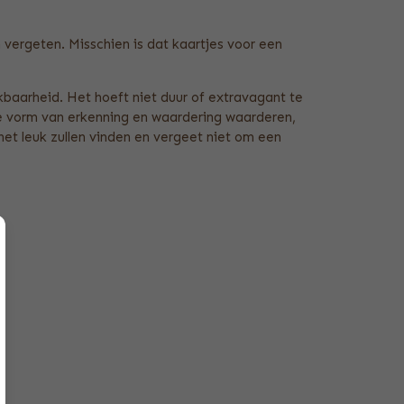
 vergeten. Misschien is dat kaartjes voor een
baarheid. Het hoeft niet duur of extravagant te
ke vorm van erkenning en waardering waarderen,
et leuk zullen vinden en vergeet niet om een