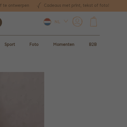
lf te ontwerpen
Cadeaus met print, tekst of foto!
NL
0
Sport
Foto
Momenten
B2B