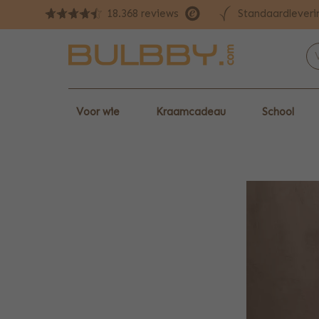
Standaardleveri
18.368 reviews
Voor wie
Kraamcadeau
School