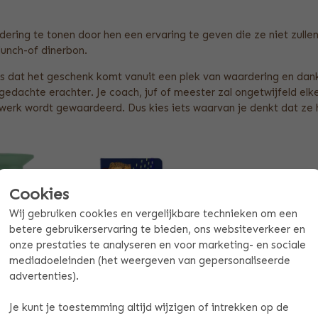
ering te tonen door hen een ervaring te geven die ze niet zullen
lunch-of dinerbon.
s dat het geschenk komt vanuit een plek van waardering en dank
gedachte erachter. Je coach, juf of meester zal ongetwijfeld el
erk wordt gewaardeerd. Dus kies iets waarvan je denkt dat ze h
Cookies
Wij gebruiken cookies en vergelijkbare technieken om een
betere gebruikerservaring te bieden, ons websiteverkeer en
onze prestaties te analyseren en voor marketing- en sociale
mediadoeleinden (het weergeven van gepersonaliseerde
advertenties).
ER MET
NOTITIEBOEKJE
AAM
Marine
Je kunt je toestemming altijd wijzigen of intrekken op de
17,99
9,00