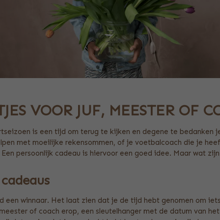
ES VOOR JUF, MEESTER OF C
rtseizoen is een tijd om terug te kijken en degene te bedanken 
holpen met moeilijke rekensommen, of je voetbalcoach die je heeft
Een persoonlijk cadeau is hiervoor een goed idee. Maar wat zij
e cadeaus
jd een winnaar. Het laat zien dat je de tijd hebt genomen om iet
eester of coach erop, een sleutelhanger met de datum van het s