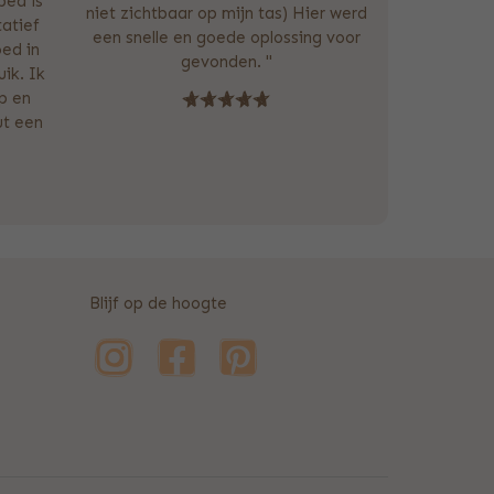
bed is
niet zichtbaar op mijn tas) Hier werd
tatief
een snelle en goede oplossing voor
oed in
gevonden. "
ik. Ik
p en
ut een
Blijf op de hoogte