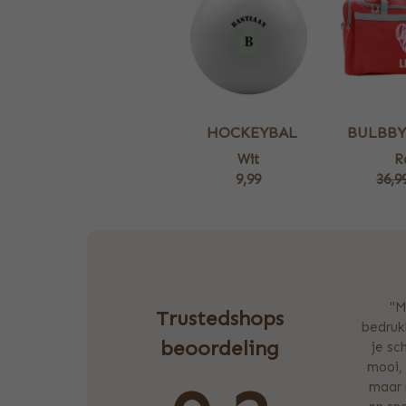
HOCKEYBAL
BULBBY
Wit
R
9,99
36,9
"M
Trustedshops
bedrukk
beoordeling
je sc
mooi, 
maar 