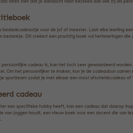
ails laten zien dat je aandacht hebt besteed aan wie zij als per
itieboek
ls bedankcadeautje voor de juf of meester. Laat elke leerling ee
bedankje. Dit creëert een prachtig boek vol herinneringen die z
 persoonlijke cadeau is, kan het toch zeer gewaardeerd worden.
inkel. Om het persoonlijker te maken, kun je de cadeaubon sam
f je sportteam zodat je met elkaar een mooi afscheidscadeau of
eerd cadeau
ester een specifieke hobby heeft, kan een cadeau dat daarop ins
e van joggen houdt, een nieuw boek voor een docent die van le
.