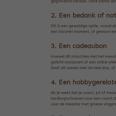
gegraveerd sieraad. Deze kleine det
2. Een bedank of not
Dit is een geweldige optie, vooral a
een favoriet moment, of gewoon een 
3. Een cadeaubon
Hoewel dit misschien niet het meest
geliefd restaurant of een online w
Geef dit samen met de hele klas, o
4. Een hobbygerelat
Als je weet dat je coach, juf of me
hardloopschoenen voor een coach di
voor de meester met groene vingers