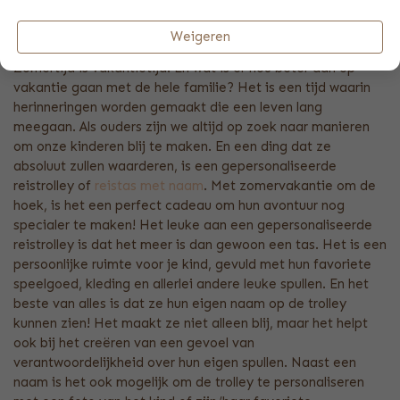
OP VAKANTIE MET JE EIGEN
REISTROLLEY MET NAAM
Weigeren
Zomertijd is vakantietijd! En wat is er nou beter dan op
vakantie gaan met de hele familie? Het is een tijd waarin
herinneringen worden gemaakt die een leven lang
meegaan. Als ouders zijn we altijd op zoek naar manieren
om onze kinderen blij te maken. En een ding dat ze
absoluut zullen waarderen, is een gepersonaliseerde
reistrolley of
reistas met naam
. Met zomervakantie om de
hoek, is het een perfect cadeau om hun avontuur nog
specialer te maken! Het leuke aan een gepersonaliseerde
reistrolley is dat het meer is dan gewoon een tas. Het is een
persoonlijke ruimte voor je kind, gevuld met hun favoriete
speelgoed, kleding en allerlei andere leuke spullen. En het
beste van alles is dat ze hun eigen naam op de trolley
kunnen zien! Het maakt ze niet alleen blij, maar het helpt
ook bij het creëren van een gevoel van
verantwoordelijkheid over hun eigen spullen. Naast een
naam is het ook mogelijk om de trolley te personaliseren