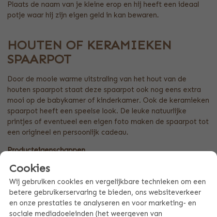
Plaats de naam van je kleine erop en hij heeft een ideaal
potje waar hij zijn eigen geld in kan bewaren.
HOUTEN OF KERAMIEKEN
SPAARPOT
Door de mooie warme uitstraling van het hout van de
houten spaarpot staat deze spaarpot ook nog eens extra
mooi op de babykamer of kinderkamer. Ook de keramieken
spaarpot heeft een speelse look. De leuke natuurlijke
printjes of eventueel een eigen foto maken de spaarpot tot
een origineel en persoonlijk cadeau.
Producteigenschappen
Cookies
Keramiek of hout
Houten spaarpot te openen via een schuifje aan de
Wij gebruiken cookies en vergelijkbare technieken om een
onderkant
betere gebruikerservaring te bieden, ons websiteverkeer
en onze prestaties te analyseren en voor marketing- en
Keramieken spaarpot te openen via een rubberen dop
sociale mediadoeleinden (het weergeven van