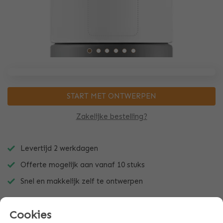
START MET ONTWERPEN
Zakelijke bestelling?
Levertijd 2 werkdagen
Offerte mogelijk aan vanaf 10 stuks
Snel en makkelijk zelf te ontwerpen
Cookies