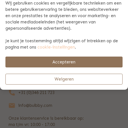
Wij gebruiken cookies en vergelijkbare technieken om een
betere gebruikerservaring te bieden, ons websiteverkeer
PRODUCT SPECIFICATIES
en onze prestaties te analyseren en voor marketing- en
sociale mediadoeleinden (het weergeven van
gepersonaliseerde advertenties).
PRODUCTINFORMATIE
Je kunt je toestemming altijd wijzigen of intrekken op de
pagina met ons
cookie-instellingen
.
BETAAL & VERZENDINFORMATIE
Accepteren
REVIEWS
(37)
Weigeren
+31 (0)346 211 723
info@bulbby.com
Onze klantenservice is bereikbaar op:
ma t/m vr: 10:00 - 17:00