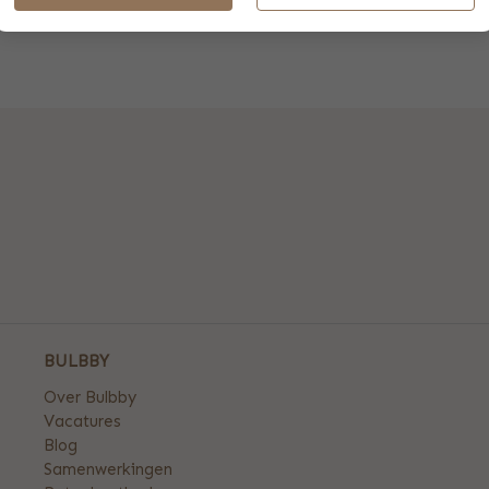
BULBBY
Over Bulbby
Vacatures
Blog
Samenwerkingen