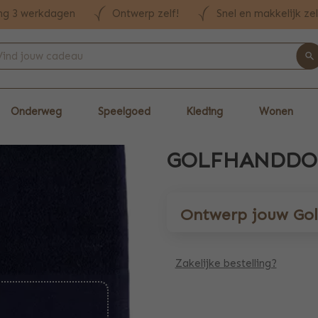
ng 3 werkdagen
Ontwerp zelf!
Snel en makkelijk ze
Onderweg
Speelgoed
Kleding
Wonen
GOLFHANDDO
Ontwerp jouw Go
Zakelijke bestelling?