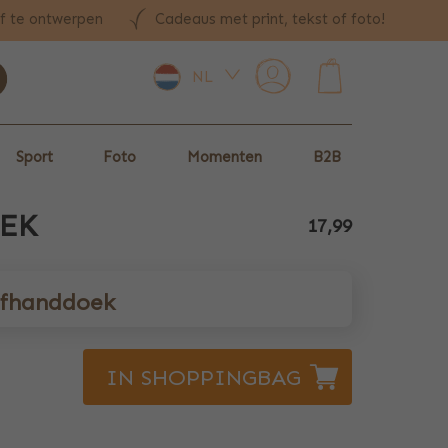
lf te ontwerpen
Cadeaus met print, tekst of foto!
NL
0
Sport
Foto
Momenten
B2B
EK
17,99
lfhanddoek
IN SHOPPINGBAG