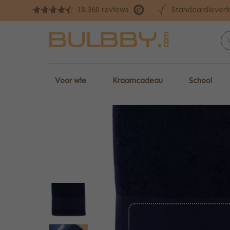
Standaardleveri
18.368 reviews
Voor wie
Kraamcadeau
School