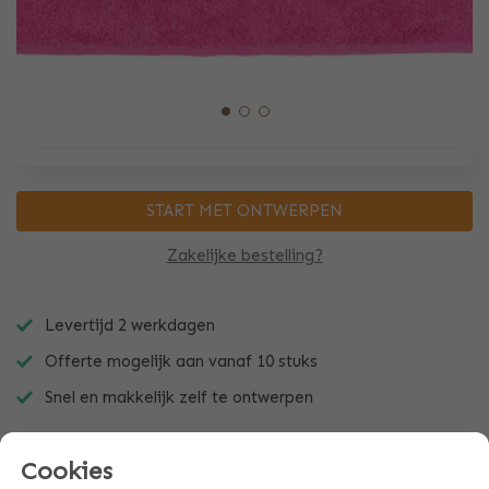
START MET ONTWERPEN
Zakelijke bestelling?
Levertijd 2 werkdagen
Offerte mogelijk aan vanaf 10 stuks
Snel en makkelijk zelf te ontwerpen
Cookies