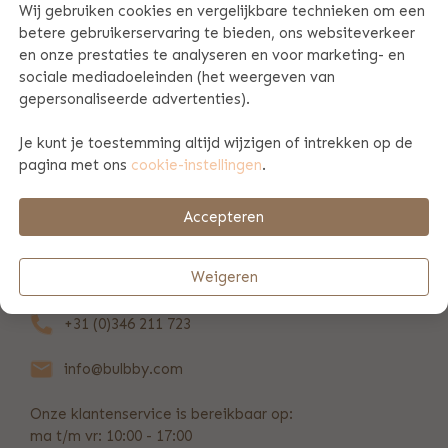
Wij gebruiken cookies en vergelijkbare technieken om een
betere gebruikerservaring te bieden, ons websiteverkeer
PRODUCT SPECIFICATIES
en onze prestaties te analyseren en voor marketing- en
sociale mediadoeleinden (het weergeven van
gepersonaliseerde advertenties).
PRODUCTINFORMATIE
Je kunt je toestemming altijd wijzigen of intrekken op de
pagina met ons
cookie-instellingen
.
BETAAL & VERZENDINFORMATIE
Accepteren
REVIEWS
(144)
Weigeren
+31 (0)346 211 723
info@bulbby.com
Onze klantenservice is bereikbaar op:
ma t/m vr: 10:00 - 17:00