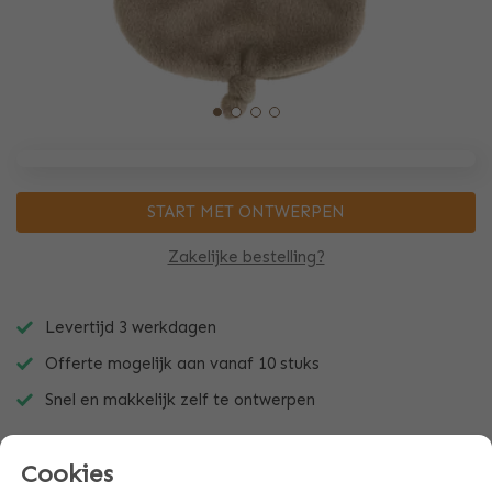
START MET ONTWERPEN
Zakelijke bestelling?
Levertijd 3 werkdagen
Offerte mogelijk aan vanaf 10 stuks
Snel en makkelijk zelf te ontwerpen
Cookies