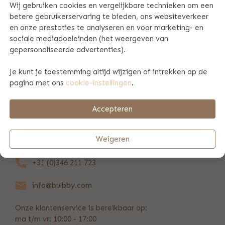
Wij gebruiken cookies en vergelijkbare technieken om een
betere gebruikerservaring te bieden, ons websiteverkeer
PRODUCT SPECIFICATIES
en onze prestaties te analyseren en voor marketing- en
sociale mediadoeleinden (het weergeven van
gepersonaliseerde advertenties).
PRODUCTINFORMATIE
Je kunt je toestemming altijd wijzigen of intrekken op de
pagina met ons
cookie-instellingen
.
BETAAL & VERZENDINFORMATIE
Accepteren
REVIEWS
(42)
Weigeren
+31 (0)346 211 723
info@bulbby.com
Onze klantenservice is bereikbaar op:
ma t/m vr: 10:00 - 17:00