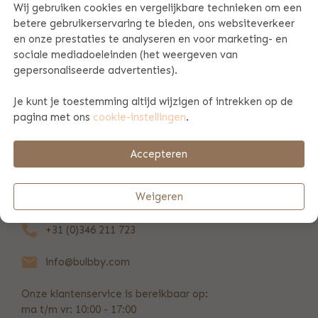
Wij gebruiken cookies en vergelijkbare technieken om een
betere gebruikerservaring te bieden, ons websiteverkeer
PRODUCT SPECIFICATIES
en onze prestaties te analyseren en voor marketing- en
sociale mediadoeleinden (het weergeven van
gepersonaliseerde advertenties).
BETAAL & VERZENDINFORMATIE
Je kunt je toestemming altijd wijzigen of intrekken op de
pagina met ons
cookie-instellingen
.
ZAKELIJK
Accepteren
REVIEWS
(24)
Weigeren
+31 (0)346 211 723
info@bulbby.com
Onze klantenservice is bereikbaar op:
ma t/m vr: 10:00 - 17:00