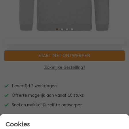
START MET ONTWERPEN
Zakelijke bestelling?
Levertijd 2 werkdagen
Offerte mogelijk aan vanaf 10 stuks
Snel en makkelijk zelf te ontwerpen
Cookies