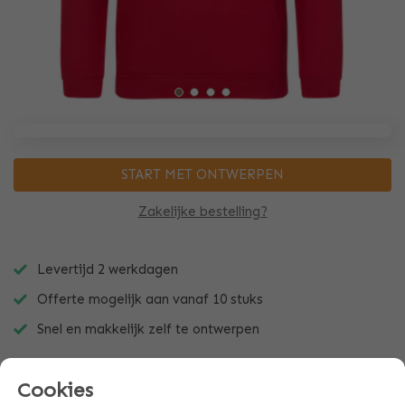
START MET ONTWERPEN
Zakelijke bestelling?
Levertijd 2 werkdagen
Offerte mogelijk aan vanaf 10 stuks
Snel en makkelijk zelf te ontwerpen
Cookies