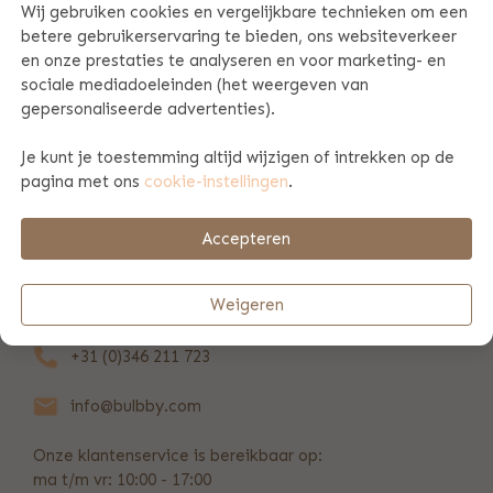
Wij gebruiken cookies en vergelijkbare technieken om een
betere gebruikerservaring te bieden, ons websiteverkeer
PRODUCT SPECIFICATIES
en onze prestaties te analyseren en voor marketing- en
sociale mediadoeleinden (het weergeven van
gepersonaliseerde advertenties).
BETAAL & VERZENDINFORMATIE
Je kunt je toestemming altijd wijzigen of intrekken op de
pagina met ons
cookie-instellingen
.
ZAKELIJK
Accepteren
REVIEWS
(24)
Weigeren
+31 (0)346 211 723
info@bulbby.com
Onze klantenservice is bereikbaar op:
ma t/m vr: 10:00 - 17:00