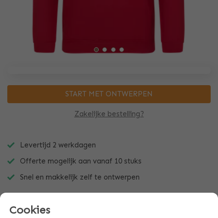
START MET ONTWERPEN
Zakelijke bestelling?
Levertijd 2 werkdagen
Offerte mogelijk aan vanaf 10 stuks
Snel en makkelijk zelf te ontwerpen
Cookies