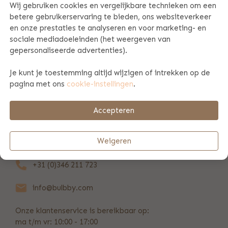
Wij gebruiken cookies en vergelijkbare technieken om een
betere gebruikerservaring te bieden, ons websiteverkeer
PRODUCT SPECIFICATIES
en onze prestaties te analyseren en voor marketing- en
sociale mediadoeleinden (het weergeven van
gepersonaliseerde advertenties).
BETAAL & VERZENDINFORMATIE
Je kunt je toestemming altijd wijzigen of intrekken op de
pagina met ons
cookie-instellingen
.
ZAKELIJK
Accepteren
REVIEWS
(24)
Weigeren
+31 (0)346 211 723
info@bulbby.com
Onze klantenservice is bereikbaar op:
ma t/m vr: 10:00 - 17:00