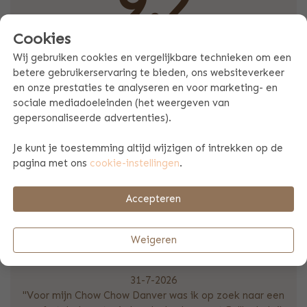
9.2
Cookies
Gebaseerd op 18368 klantreviews
Wij gebruiken cookies en vergelijkbare technieken om een
betere gebruikerservaring te bieden, ons websiteverkeer
en onze prestaties te analyseren en voor marketing- en
sociale mediadoeleinden (het weergeven van
2-8-2026
gepersonaliseerde advertenties).
"Mooi koffertje met scherpe bedrukking. Kleur gelijk aan
wat je op je scherm ziet. Ook het lakentje is mooi, daar
Je kunt je toestemming altijd wijzigen of intrekken op de
wijkt de kleur wel iets af maar niet extreem. Netjes verpakt
pagina met ons
cookie-instellingen
.
en snel geleverd. Persoonlijk vind ik het jammer dat er op
dit moment geen mogelijkheid meer is om de bestelling af
Accepteren
te halen. En de optie spoedbestelling is er op dit moment
niet."
Weigeren
31-7-2026
"Voor mijn Chow Chow Danver was ik op zoek naar een