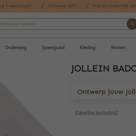
ng 3 werkdagen
Ontwerp zelf!
Snel en makkelijk ze
Onderweg
Speelgoed
Kleding
Wonen
JOLLEIN BAD
Ontwerp jouw Jol
Zakelijke bestelling?