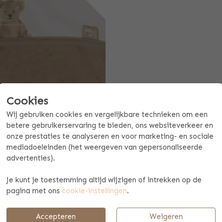
Cookies
Wij gebruiken cookies en vergelijkbare technieken om een
betere gebruikerservaring te bieden, ons websiteverkeer en
onze prestaties te analyseren en voor marketing- en sociale
mediadoeleinden (het weergeven van gepersonaliseerde
Offerte mogelijk aan vanaf 10 stuks
advertenties).
Je kunt je toestemming altijd wijzigen of intrekken op de
SPECIFICATIES
MAATTABEL EN WASVOORSCHRIFTE
pagina met ons
cookie-instellingen
.
DCAPE VOOR NA HET DOUCHEN O
Accepteren
Weigeren