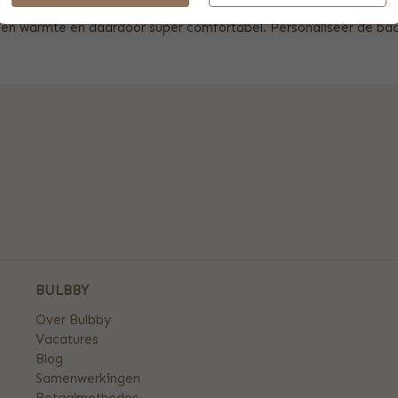
je naar het zwembad geweest? Wikkel je kindje dan lekker warm
 geen warmte en daardoor super comfortabel. Personaliseer de 
BULBBY
Over Bulbby
Vacatures
Blog
Samenwerkingen
Betaalmethodes