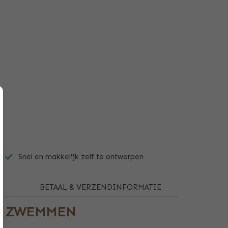
Snel en makkelijk zelf te ontwerpen
N
BETAAL & VERZENDINFORMATIE
F ZWEMMEN