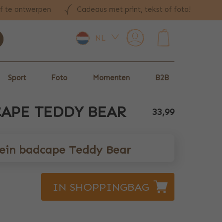
lf te ontwerpen
Cadeaus met print, tekst of foto!
NL
0
Sport
Foto
Momenten
B2B
CAPE TEDDY BEAR
33,99
lein badcape Teddy Bear
IN SHOPPINGBAG