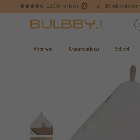
Standaardleveri
18.368 reviews
Voor wie
Kraamcadeau
School