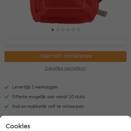
START MET ONTWERPEN
Zakelijke bestelling?
Levertijd 3 werkdagen
Offerte mogelijk aan vanaf 10 stuks
Snel en makkelijk zelf te ontwerpen
Cookies