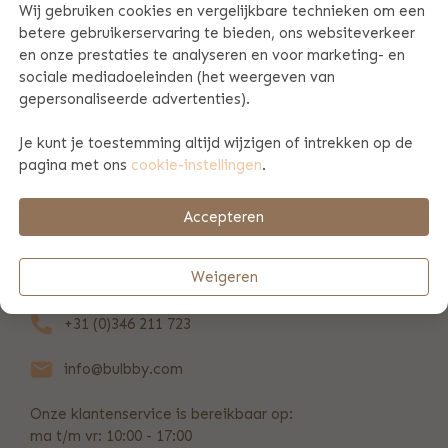
Wij gebruiken cookies en vergelijkbare technieken om een
betere gebruikerservaring te bieden, ons websiteverkeer
PRODUCT SPECIFICATIES
en onze prestaties te analyseren en voor marketing- en
sociale mediadoeleinden (het weergeven van
gepersonaliseerde advertenties).
PRODUCTINFORMATIE
Je kunt je toestemming altijd wijzigen of intrekken op de
pagina met ons
cookie-instellingen
.
BETAAL & VERZENDINFORMATIE
Accepteren
REVIEWS
(518)
Weigeren
+31 (0)346 211 723
info@bulbby.com
Onze klantenservice is bereikbaar op:
ma t/m vr: 10:00 - 17:00