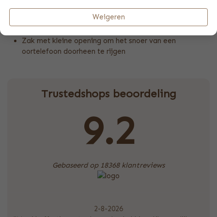
Het product past niet door de brievenbus en zal
worden afgegeven
Weigeren
80% katoen, 20% polyester
Zak met kleine opening om het snoer van een
oortelefoon doorheen te rijgen
Trustedshops beoordeling
9.2
Gebaseerd op 18368 klantreviews
2-8-2026