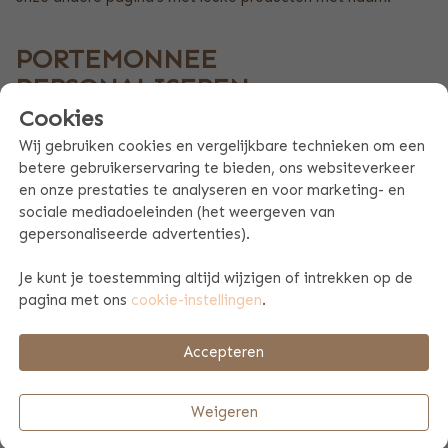
PORTEMONNEE
PERSONALISEREN
Cookies
Wil jij ook een portemonnee personaliseren? Ga dan snel
Wij gebruiken cookies en vergelijkbare technieken om een
aan de slag en kies je favoriete kleur portemonnee.
betere gebruikerservaring te bieden, ons websiteverkeer
Vervolgens kies je jouw favoriete naamlogo en vul je de
en onze prestaties te analyseren en voor marketing- en
tekst en/of naam in naar eigen wens. Tip: kinderen vinden
sociale mediadoeleinden (het weergeven van
het vaak ook heel leuk om zelf mee te kunnen ontwerpen!
gepersonaliseerde advertenties).
Ga dus snel aan de slag en ontwerp je eigen portemonnee
met naam.
Je kunt je toestemming altijd wijzigen of intrekken op de
Producteigenschappen
pagina met ons
cookie-instellingen
.
Afmetingen: 12,5 x 8,5 cm
Accepteren
600 D materiaal
Waterafstotend
Weigeren
Aan de achterzijde vakje met rits voor kleingeld