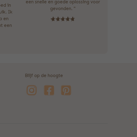
een snelle en goede oplossing voor
oed in
gevonden. "
ik. Ik
p en
ut een
Blijf op de hoogte