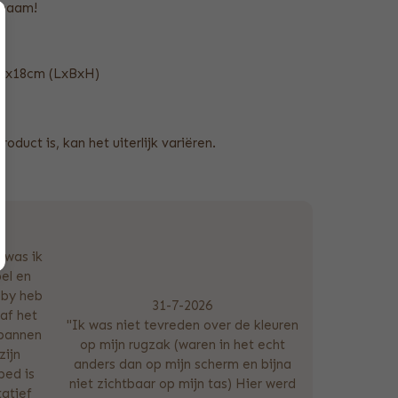
 naam!
25x18cm (LxBxH)
oduct is, kan het uiterlijk variëren.
 was ik
el en
lby heb
31-7-2026
af het
"Ik was niet tevreden over de kleuren
spannen
op mijn rugzak (waren in het echt
zijn
anders dan op mijn scherm en bijna
bed is
niet zichtbaar op mijn tas) Hier werd
tatief