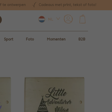
lf te ontwerpen
Cadeaus met print, tekst of foto!
NL
0
Sport
Foto
Momenten
B2B