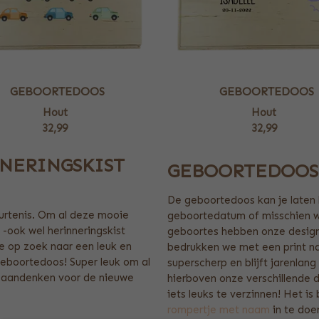
GEBOORTEDOOS
GEBOORTEDOOS
Hout
Hout
32,99
32,99
NERINGSKIST
GEBOORTEDOOS
De geboortedoos kan je laten
urtenis. Om al deze mooie
geboortedatum of misschien we
-ook wel herinneringskist
geboortes hebben onze design
e op zoek naar een leuk en
bedrukken we met een print n
eboortedoos! Super leuk om al
superscherp en blijft jarenlan
i aandenken voor de nieuwe
hierboven onze verschillende d
iets leuks te verzinnen! Het is
rompertje met naam
in te doe