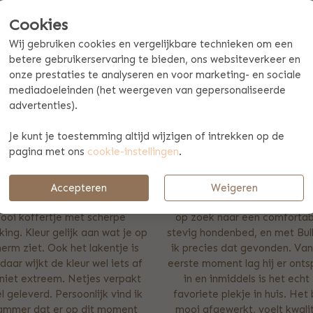
bestel een geboortedoos met
 KRAAMCADEAU
Cookies
Producteigenschappen
en origineel kraamcadeau met
Wij gebruiken cookies en vergelijkbare technieken om een
ders natuurlijk extra trots op
Afmetingen medium: 35x
betere gebruikerservaring te bieden, ons websiteverkeer en
een cadeau te geven waar de
onze prestaties te analyseren en voor marketing- en sociale
Materiaal: Paulownia hout
e zien dat je tijd hebt
mediadoeleinden (het weergeven van gepersonaliseerde
Met houten schuifdeksel
Bovendien is een kraamcadeau
advertenties).
Omdat het een natuurlijk pr
uders zeker zullen bewaren.
Je kunt je toestemming altijd wijzigen of intrekken op de
pagina met ons
cookie-instellingen
.
31-7-2026
Accepteren
Weigeren
2-8-2026
"Voor mijn Chow Chow Danver
ooi koffertje met scherpe
op zoek naar een comfortab
ing. Kleur gelijk aan wat je op
stevig hondenbed, en met Bul
herm ziet. Ook het lakentje is
ik precies dat gevonden. Van
daar wijkt de kleur wel iets af
eerste moment lag hij er ont
niet extreem. Netjes verpakt
in en inmiddels is het echt 
l geleverd. Persoonlijk vind ik
favoriete plekje in huis. Het 
jammer dat er op dit moment
mooi afgewerkt, voelt kwali