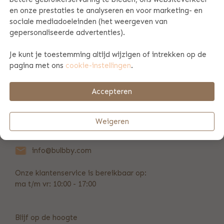
en onze prestaties te analyseren en voor marketing- en
sociale mediadoeleinden (het weergeven van
PRODUCT SPECIFICATIES
gepersonaliseerde advertenties).
Je kunt je toestemming altijd wijzigen of intrekken op de
BETAAL & VERZENDINFORMATIE
pagina met ons
cookie-instellingen
.
Accepteren
REVIEWS
(186)
Weigeren
+31 (0)346 211 723
info@bulbby.com
Onze klantenservice is bereikbaar op:
ma t/m vr: 10:00 - 17:00
Blijf op de hoogte