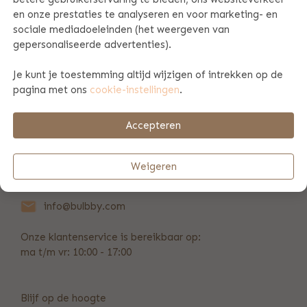
en onze prestaties te analyseren en voor marketing- en
sociale mediadoeleinden (het weergeven van
PRODUCT SPECIFICATIES
gepersonaliseerde advertenties).
Je kunt je toestemming altijd wijzigen of intrekken op de
BETAAL & VERZENDINFORMATIE
pagina met ons
cookie-instellingen
.
Accepteren
REVIEWS
(186)
Weigeren
+31 (0)346 211 723
info@bulbby.com
Onze klantenservice is bereikbaar op:
ma t/m vr: 10:00 - 17:00
Blijf op de hoogte