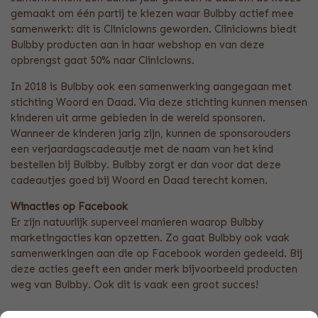
gemaakt om één partij te kiezen waar Bulbby actief mee
samenwerkt: dit is Cliniclowns geworden. Cliniclowns biedt
Bulbby producten aan in haar webshop en van deze
opbrengst gaat 50% naar Cliniclowns.
In 2018 is Bulbby ook een samenwerking aangegaan met
stichting Woord en Daad. Via deze stichting kunnen mensen
kinderen uit arme gebieden in de wereld sponsoren.
Wanneer de kinderen jarig zijn, kunnen de sponsorouders
een verjaardagscadeautje met de naam van het kind
bestellen bij Bulbby. Bulbby zorgt er dan voor dat deze
cadeautjes goed bij Woord en Daad terecht komen.
Winacties op Facebook
Er zijn natuurlijk superveel manieren waarop Bulbby
marketingacties kan opzetten. Zo gaat Bulbby ook vaak
samenwerkingen aan die op Facebook worden gedeeld. Bij
deze acties geeft een ander merk bijvoorbeeld producten
weg van Bulbby. Ook dit is vaak een groot succes!