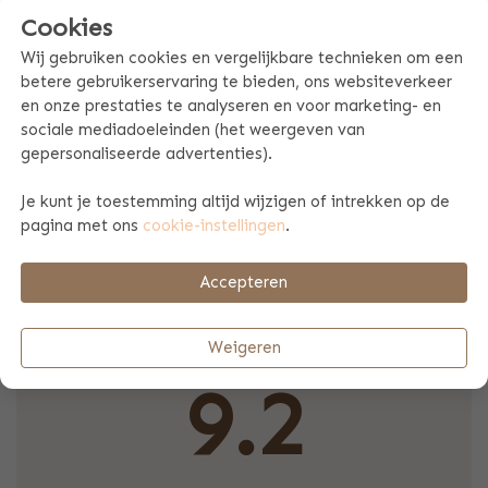
Influencers
Cookies
Bulbby werkt ook regelmatig samen met influencers zoals
bloggers, Instagrammers en YouTubers. Influencers
Wij gebruiken cookies en vergelijkbare technieken om een
schrijven bijvoorbeeld reviews over Bulbby producten of
betere gebruikerservaring te bieden, ons websiteverkeer
communiceren soms een winactie op hun kanalen.
en onze prestaties te analyseren en voor marketing- en
sociale mediadoeleinden (het weergeven van
Ook samenwerken?
gepersonaliseerde advertenties).
Zie jij het ook zitten om met Bulbby samen te werken en
heb je misschien zelfs al een leuk idee? Neem dan vooral
Je kunt je toestemming altijd wijzigen of intrekken op de
contact op via marketing@bulbby.com. Wellicht komt er
pagina met ons
cookie-instellingen
.
een mooie samenwerking uit!
Accepteren
Trustedshops beoordeling
Weigeren
9.2