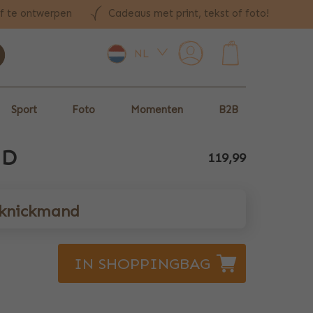
lf te ontwerpen
Cadeaus met print, tekst of foto!
NL
0
Sport
Foto
Momenten
B2B
ND
119,99
cknickmand
IN SHOPPINGBAG