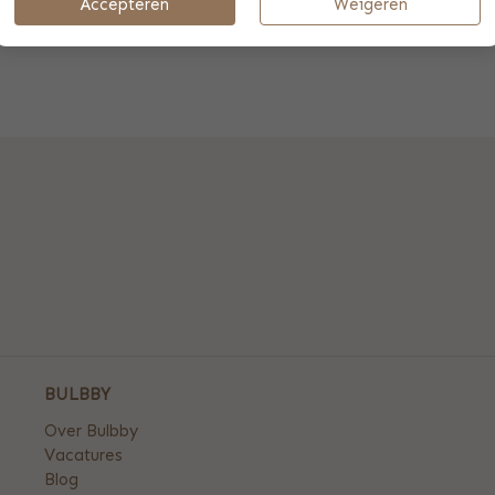
Accepteren
Weigeren
BULBBY
Over Bulbby
Vacatures
Blog