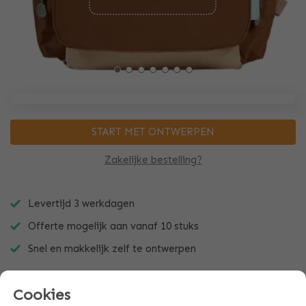
START MET ONTWERPEN
Zakelijke bestelling?
Levertijd 3 werkdagen
Offerte mogelijk aan vanaf 10 stuks
Snel en makkelijk zelf te ontwerpen
Cookies