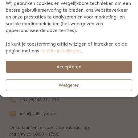
Wij gebruiken cookies en vergelijkbare technieken om een
betere gebruikerservaring te bieden, ons websiteverkeer
PRODUCT SPECIFICATIES
en onze prestaties te analyseren en voor marketing- en
sociale mediadoeleinden (het weergeven van
gepersonaliseerde advertenties).
PRODUCTINFORMATIE
Je kunt je toestemming altijd wijzigen of intrekken op de
pagina met ons
cookie-instellingen
.
BETAAL & VERZENDINFORMATIE
Accepteren
REVIEWS
(2449)
Weigeren
+31 (0)346 211 723
info@bulbby.com
Onze klantenservice is bereikbaar op:
ma t/m vr: 10:00 - 17:00