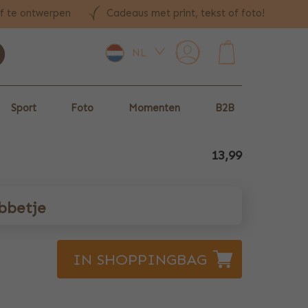
lf te ontwerpen
Cadeaus met print, tekst of foto!
NL
0
Sport
Foto
Momenten
B2B
13,99
bbetje
IN SHOPPINGBAG