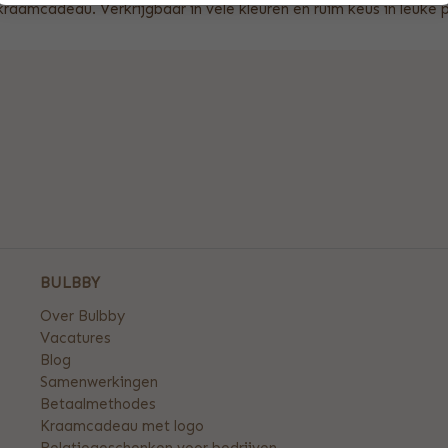
kraamcadeau. Verkrijgbaar in vele kleuren en ruim keus in leuke p
BULBBY
Over Bulbby
Vacatures
Blog
Samenwerkingen
Betaalmethodes
Kraamcadeau met logo
Relatiegeschenken voor bedrijven