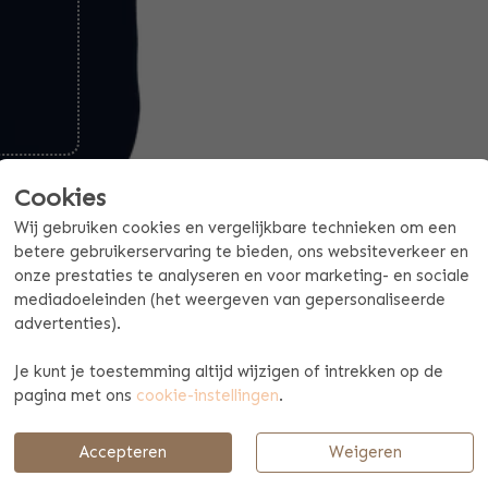
Cookies
Wij gebruiken cookies en vergelijkbare technieken om een
betere gebruikerservaring te bieden, ons websiteverkeer en
onze prestaties te analyseren en voor marketing- en sociale
mediadoeleinden (het weergeven van gepersonaliseerde
advertenties).
Offerte mogelijk aan vanaf 10 stuks
Je kunt je toestemming altijd wijzigen of intrekken op de
pagina met ons
cookie-instellingen
.
CT SPECIFICATIES
BETAAL & VERZENDINFORMA
naam
Accepteren
Weigeren