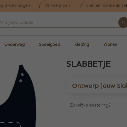
ng 3 werkdagen
Ontwerp zelf!
Snel en makkelijk ze
Onderweg
Speelgoed
Kleding
Wonen
SLABBETJE
Ontwerp jouw Sla
Zakelijke bestelling?