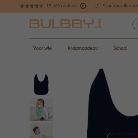
Standaardleveri
18.366 reviews
Voor wie
Kraamcadeau
School