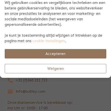
Wij gebruiken cookies en vergelijkbare technieken om een
betere gebruikerservaring te bieden, ons websiteverkeer
PRODUCT SPECIFICATIES
en onze prestaties te analyseren en voor marketing- en
sociale mediadoeleinden (het weergeven van
gepersonaliseerde advertenties).
PRODUCTINFORMATIE
Je kunt je toestemming altijd wijzigen of intrekken op de
pagina met ons
cookie-instellingen
.
BETAAL & VERZENDINFORMATIE
Accepteren
REVIEWS
(103)
Weigeren
+31 (0)346 211 723
info@bulbby.com
Onze klantenservice is bereikbaar op:
ma t/m vr: 10:00 - 17:00