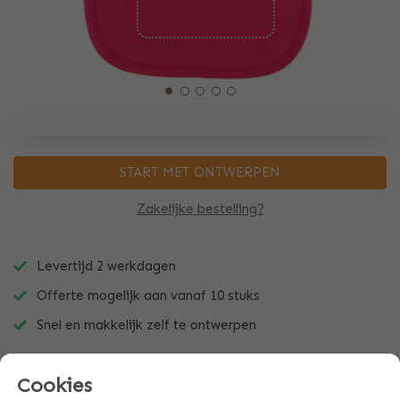
START MET ONTWERPEN
Zakelijke bestelling?
Levertijd 2 werkdagen
Offerte mogelijk aan vanaf 10 stuks
Snel en makkelijk zelf te ontwerpen
Cookies