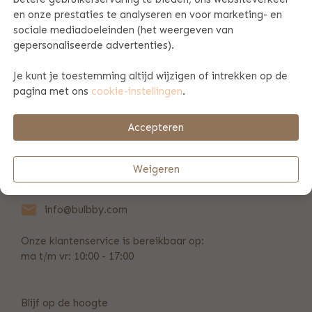
en onze prestaties te analyseren en voor marketing- en
sociale mediadoeleinden (het weergeven van
PRODUCT SPECIFICATIES
gepersonaliseerde advertenties).
Je kunt je toestemming altijd wijzigen of intrekken op de
BETAAL & VERZENDINFORMATIE
pagina met ons
cookie-instellingen
.
Accepteren
REVIEWS
(20)
Weigeren
+31 (0)346 211 723
info@bulbby.com
Onze klantenservice is bereikbaar op:
ma t/m vr: 10:00 - 17:00
Blijf op de hoogte