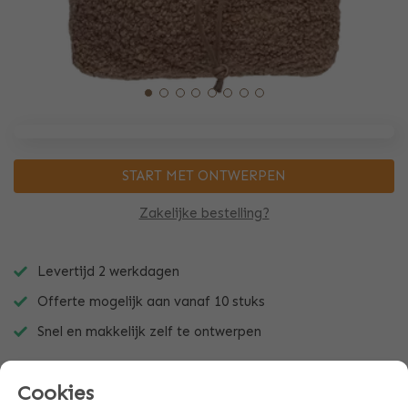
START MET ONTWERPEN
Zakelijke bestelling?
Levertijd 2 werkdagen
Offerte mogelijk aan vanaf 10 stuks
Snel en makkelijk zelf te ontwerpen
Cookies