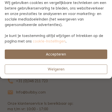
Wij gebruiken cookies en vergelijkbare technieken om een
betere gebruikerservaring te bieden, ons websiteverkeer
PRODUCT SPECIFICATIES
en onze prestaties te analyseren en voor marketing- en
sociale mediadoeleinden (het weergeven van
gepersonaliseerde advertenties).
PRODUCTINFORMATIE
Je kunt je toestemming altijd wijzigen of intrekken op de
pagina met ons
cookie-instellingen
.
BETAAL & VERZENDINFORMATIE
Accepteren
REVIEWS
(19)
Weigeren
+31 (0)346 211 723
info@bulbby.com
Onze klantenservice is bereikbaar op:
ma t/m vr: 10:00 - 17:00