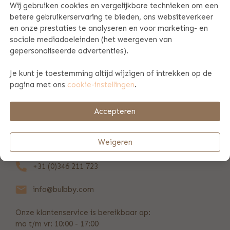
Wij gebruiken cookies en vergelijkbare technieken om een
betere gebruikerservaring te bieden, ons websiteverkeer
PRODUCT SPECIFICATIES
en onze prestaties te analyseren en voor marketing- en
sociale mediadoeleinden (het weergeven van
gepersonaliseerde advertenties).
PRODUCTINFORMATIE
Je kunt je toestemming altijd wijzigen of intrekken op de
pagina met ons
cookie-instellingen
.
BETAAL & VERZENDINFORMATIE
Accepteren
REVIEWS
(638)
Weigeren
+31 (0)346 211 723
info@bulbby.com
Onze klantenservice is bereikbaar op:
ma t/m vr: 10:00 - 17:00