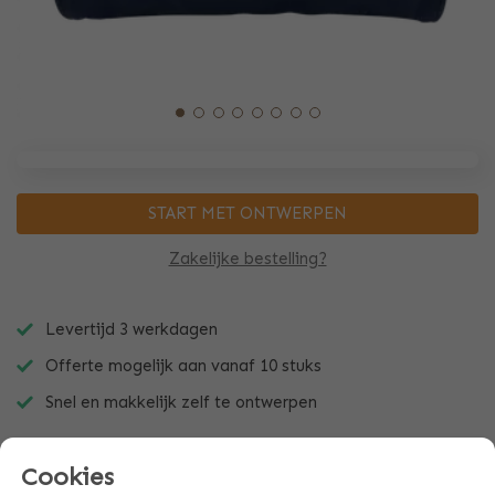
START MET ONTWERPEN
Zakelijke bestelling?
Levertijd 3 werkdagen
Offerte mogelijk aan vanaf 10 stuks
Snel en makkelijk zelf te ontwerpen
Cookies