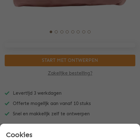
START MET ONTWERPEN
Zakelijke bestelling?
Levertijd 3 werkdagen
Offerte mogelijk aan vanaf 10 stuks
Snel en makkelijk zelf te ontwerpen
Cookies