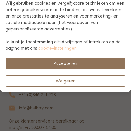
Wij gebruiken cookies en vergelijkbare technieken om een
betere gebruikerservaring te bieden, ons websiteverkeer
PRODUCT SPECIFICATIES
en onze prestaties te analyseren en voor marketing- en
sociale mediadoeleinden (het weergeven van
gepersonaliseerde advertenties).
PRODUCTINFORMATIE
Je kunt je toestemming altijd wijzigen of intrekken op de
pagina met ons
cookie-instellingen
.
BETAAL & VERZENDINFORMATIE
Accepteren
REVIEWS
(638)
Weigeren
+31 (0)346 211 723
info@bulbby.com
Onze klantenservice is bereikbaar op:
ma t/m vr: 10:00 - 17:00