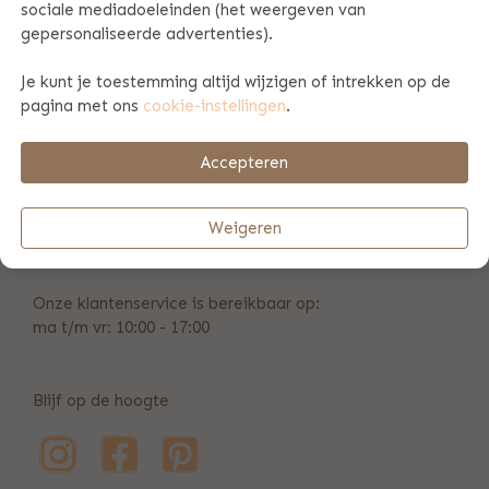
sociale mediadoeleinden (het weergeven van
gepersonaliseerde advertenties).
PRODUCT SPECIFICATIES
Je kunt je toestemming altijd wijzigen of intrekken op de
pagina met ons
cookie-instellingen
.
BETAAL & VERZENDINFORMATIE
Accepteren
+31 (0)346 211 723
Weigeren
info@bulbby.com
Onze klantenservice is bereikbaar op:
ma t/m vr: 10:00 - 17:00
Blijf op de hoogte